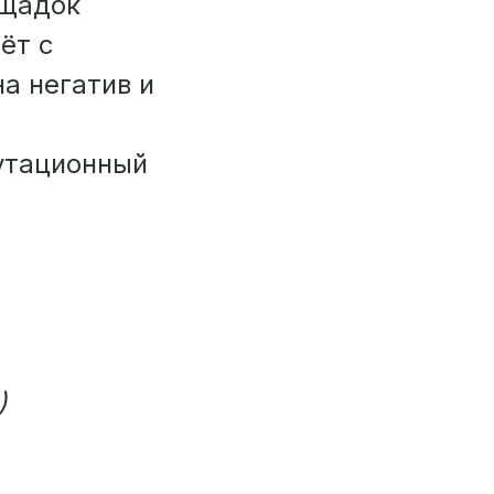
ощадок
ёт с
на негатив и
утационный
)