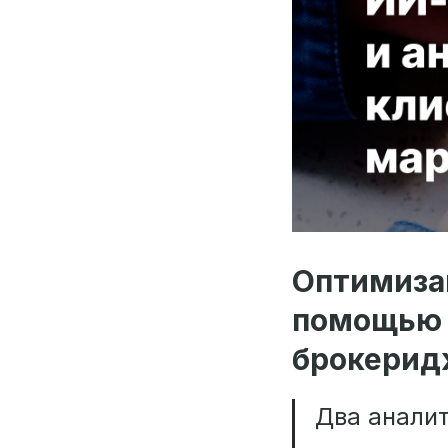
Оптимизац
помощью 
брокерид
Два анали