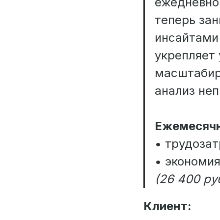
ежедневно
теперь зан
инсайтами 
укрепляет
масштабир
анализ не
Ежемесячн
• трудозат
• экономия:
(26 400 ру
Клиент: