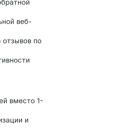
обратной
ьной веб-
 отзывов по
тивности
ей вместо 1-
изации и