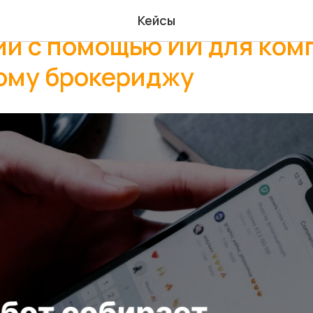
ация анализа отзывов и
Кейсы
ии с помощью ИИ для ком
ому брокериджу