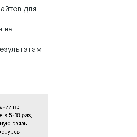
сайтов для
я на
результатам
ании по
 в 5-10 раз,
тную связь
ресурсы