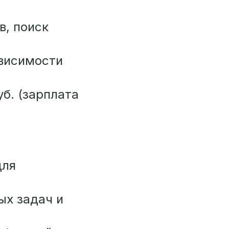
в, поиск
ависимости
уб. (зарплата
для
ых задач и