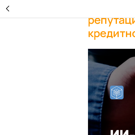
Оптимиз
репутац
кредитн