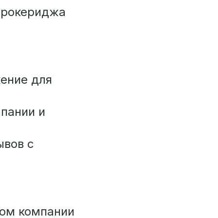
брокериджа
ение для
пании и
ывов с
ком компании