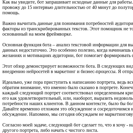
Как вы увидите, бот запрашивает исходные данные для работы
провожу до 15 интервью длительностью от 40 минут до полуто
помощь.
Важно вычитать данные для понимания потребностей аудитории,
факторы из транскрибированных текстов. Этот помощник не то
основанный на моем фреймворке.
Основная функция бота – анализ текстовой информации для в
данных недостаточно. Это особенно полезно, когда начинаешь 
желаниях и мотивациях аудитории, бот помогает формировать 
Этот обзор демонстрирует возможности бота. В следующих ви
внедрению нейросетей в маркетинг и бизнес-процессы. Я отпр
Идеально, уже пора приступить к написанию портрета, ведь вс
обратим внимание, что именно было сказано в портрете. Конечно
каждый следующий портрет соответствовал определенным крите
его как удовлетворительный, или, наоборот, выразить недовол
потребности наших клиентов. В данном контексте, было бы бол
Давайте временно отложим это обсуждение и сосредоточимся н
обсуждение. Напомню, мы сегодня обсуждаем не маркетингову
Согласно моей задаче, следующий бот сделает то, что я хочу -
другого портрета, либо начать с чистого листа.