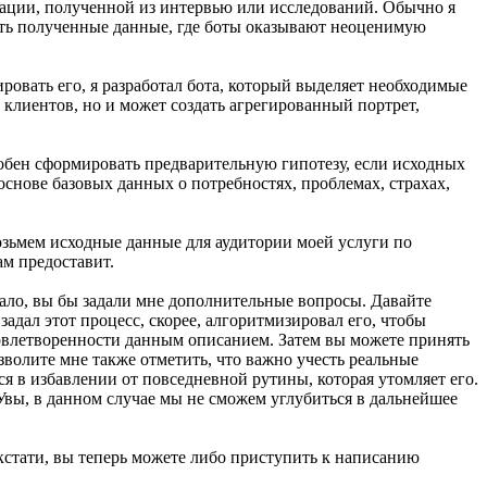
мации, полученной из интервью или исследований. Обычно я
вать полученные данные, где боты оказывают неоценимую
овать его, я разработал бота, который выделяет необходимые
клиентов, но и может создать агрегированный портрет,
обен сформировать предварительную гипотезу, если исходных
снове базовых данных о потребностях, проблемах, страхах,
зьмем исходные данные для аудитории моей услуги по
ам предоставит.
тало, вы бы задали мне дополнительные вопросы. Давайте
задал этот процесс, скорее, алгоритмизировал его, чтобы
овлетворенности данным описанием. Затем вы можете принять
зволите мне также отметить, что важно учесть реальные
я в избавлении от повседневной рутины, которая утомляет его.
Увы, в данном случае мы не сможем углубиться в дальнейшее
, кстати, вы теперь можете либо приступить к написанию