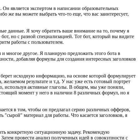
м. Он является экспертом в написании образовательных
бо же вы можете выбрать что-то еще, что вас заинтересует,
ные данные. Я хочу обратить ваше внимание на то, почему я
 бот, но с разной специализацией. Тот бот, который вы видите
ритм работы с пользователем.
и и многое другое. Я планирую предложить этого бота в
ожности, добавляя формулы для создания интересных заголовков
 он берет исходную информацию, на основе которой формулирует
желаемом результате и т.д. У нас уже есть готовый портрет
ю, используя активные глаголы. В общем, мы уже поняли,
тоящий момент у него в наличии 8 различных формул, но я
ючается в том, чтобы он предлагал серию различных офферов,
 "сырой" материал для работы. Что касается заголовков, я
шить конкретную ситуационную задачу. Рекомендую
. Затем провести анализ полученных идей в совокупности с