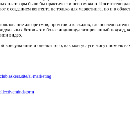
ных платформ было бы практически невозможно. Посетители даже
 созданием контента не только для маркетинга, но и в области
ользование алгоритмов, промтов и каскадов, где последователь
идуальных ботов - это более индивидуализированный подход, к
ании видео.
ой консультации и оценки того, как мои услуги могут помочь в
/club.askers.site/ai-marketing
collectivemindstorm