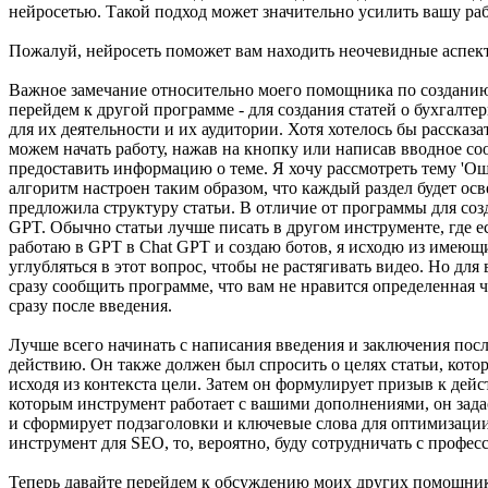
нейросетью. Такой подход может значительно усилить вашу ра
Пожалуй, нейросеть поможет вам находить неочевидные аспек
Важное замечание относительно моего помощника по созданию 
перейдем к другой программе - для создания статей о бухгалт
для их деятельности и их аудитории. Хотя хотелось бы рассказ
можем начать работу, нажав на кнопку или написав вводное со
предоставить информацию о теме. Я хочу рассмотреть тему 'Оши
алгоритм настроен таким образом, что каждый раздел будет ос
предложила структуру статьи. В отличие от программы для созд
GPT. Обычно статьи лучше писать в другом инструменте, где ес
работаю в GPT в Chat GPT и создаю ботов, я исходю из имеющи
углубляться в этот вопрос, чтобы не растягивать видео. Но для
сразу сообщить программе, что вам не нравится определенная ч
сразу после введения.
Лучше всего начинать с написания введения и заключения посл
действию. Он также должен был спросить о целях статьи, кот
исходя из контекста цели. Затем он формулирует призыв к дейс
которым инструмент работает с вашими дополнениями, он задас
и сформирует подзаголовки и ключевые слова для оптимизации 
инструмент для SEO, то, вероятно, буду сотрудничать с профес
Теперь давайте перейдем к обсуждению моих других помощник