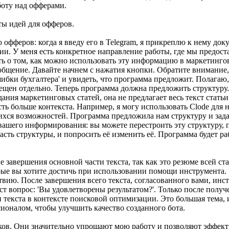
боту над офферами.
ты идей для офферов.
офферов: когда я введу его в Telegram, я прикреплю к нему до
ерии. У меня есть конкретное направление работы, где мы пред
ать о том, как можно использовать эту информацию в маркетинго
общение. Давайте начнем с нажатия кнопки. Обратите внимание,
бки бухгалтера' и увидеть, что программа предложит. Полагаю, 
вещен отдельно. Теперь программa должна предложить структуру.
ания маркетинговых статей, она не предлагает весь текст статьи
ть больше контекста. Например, я могу использовать Clode для 
хся возможностей. Программа предложила нам структуру и задал
 вашего информирования: вы можете перестроить эту структуру, п
асть структуры, и попросить её изменить её. Программа будет р
е завершения основной части текста, так как это резюме всей с
орые вы хотите достичь при использовании помощи инструмента.
твию. После завершения всего текста, согласованного вами, инст
т вопрос: 'Вы удовлетворены результатом?'. Только после полу
текста в контексте поисковой оптимизации. Это большая тема, и
сионалом, чтобы улучшить качество созданного бота.
ов. Они значительно упрощают мою работу и позволяют эффекти