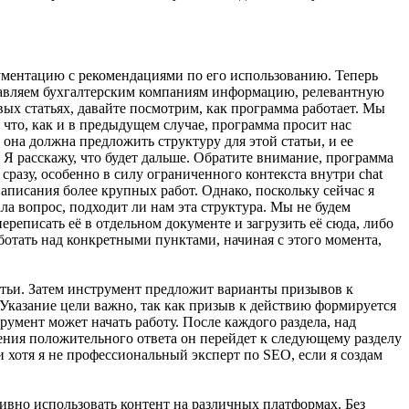
кументацию с рекомендациями по его использованию. Теперь
оставляем бухгалтерским компаниям информацию, релевантную
вых статьях, давайте посмотрим, как программа работает. Мы
 что, как и в предыдущем случае, программа просит нас
она должна предложить структуру для этой статьи, и ее
 Я расскажу, что будет дальше. Обратите внимание, программа
 сразу, особенно в силу ограниченного контекста внутри chat
написания более крупных работ. Однако, поскольку сейчас я
а вопрос, подходит ли нам эта структура. Мы не будем
ереписать её в отдельном документе и загрузить её сюда, либо
аботать над конкретными пунктами, начиная с этого момента,
татьи. Затем инструмент предложит варианты призывов к
 Указание цели важно, так как призыв к действию формируется
румент может начать работу. После каждого раздела, над
чения положительного ответа он перейдет к следующему разделу
 хотя я не профессиональный эксперт по SEO, если я создам
вно использовать контент на различных платформах. Без