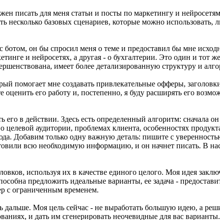
лжен писать для меня статьи и посты по маркетингу и нейросетя
ть несколько базовых сценариев, которые можно использовать, ли
 с ботом, он бы спросил меня о теме и предоставил бы мне исход
тинге и нейросетях, а другая - о бухгалтерии. Это один и тот же
вершенствована, имеет более детализированную структуру и алго
орый помогает мне создавать привлекательные офферы, заголовк
е оценить его работу и, постепенно, я буду расширять его возм
ить его в действии. Здесь есть определенный алгоритм: сначала
целевой аудитории, проблемах клиента, особенностях продукта, 
юда. Добавим только одну важную деталь: пишите с уверенность
овили всю необходимую информацию, и он начнет писать. В нас
ловков, используя их в качестве единого целого. Моя идея закл
особна предложить идеальные варианты, ее задача - предоставить
ер с ограниченным временем.
ь дальше. Моя цель сейчас - не выработать большую идею, а ре
ованиях, и дать им сгенерировать неочевидные для вас варианты