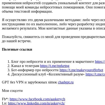
применения нейросетей создавать уникальный контент для раз
помощи моей команды нейросетевых помощников. Они помогают с
объема текстовой информации.
Я осуществляю это двумя различными методами: либо через исп
инструкциями по их выполнению, либо через разработку индив
желаемого результата. Мои контактные данные указаны в опис
Пожалуйста, свяжитесь со мной для проведения предварительн
до нашей встречи.
Полезные ссылки
Блог про нейросети и их применение в маркетинге
https:/
Канал в телеграм
https://t.me/mrketng
Бот-информер про нейросети
https://t.me/makeyourofferbot
Дискуссионный клуб «Коллективный разум»
https://t.me/
GPT без VPN и зарубежных simок
chadgpt.ru
Мои соцсети
Fb*:
https://www.facebook.com/aaskerych
Ln:
https://www.linkedin.com/in/askerych/