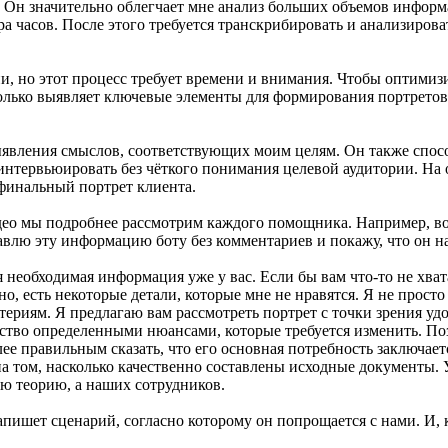
. Он значительно облегчает мне анализ больших объемов инфор
ра часов. После этого требуется транскрибировать и анализиро
 но этот процесс требует времени и внимания. Чтобы оптимизир
лько выявляет ключевые элементы для формирования портретов 
ыявления смыслов, соответствующих моим целям. Он также спос
интервьюировать без чёткого понимания целевой аудитории. На о
финальный портрет клиента.
део мы подробнее рассмотрим каждого помощника. Например, во
авлю эту информацию боту без комментариев и покажу, что он н
я необходимая информация уже у вас. Если бы вам что-то не хва
, есть некоторые детали, которые мне не нравятся. Я не просто 
риям. Я предлагаю вам рассмотреть портрет с точки зрения уд
ьство определенными нюансами, которые требуется изменить. По
ее правильным сказать, что его основная потребность заключаетс
а том, насколько качественно составлены исходные документы. 
ю теорию, а наших сотрудников.
 напишет сценарий, согласно которому он попрощается с нами. И