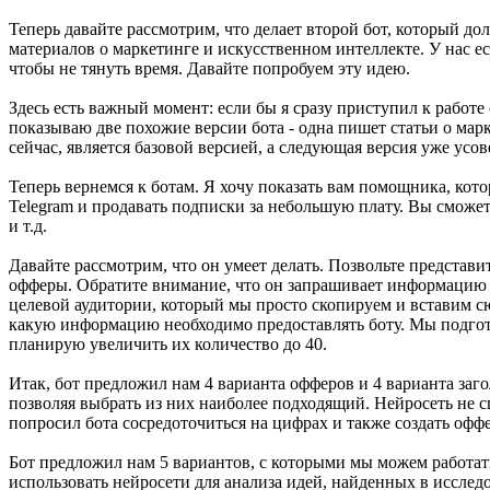
Теперь давайте рассмотрим, что делает второй бот, который до
материалов о маркетинге и искусственном интеллекте. У нас ес
чтобы не тянуть время. Давайте попробуем эту идею.
Здесь есть важный момент: если бы я сразу приступил к работе
показываю две похожие версии бота - одна пишет статьи о марке
сейчас, является базовой версией, а следующая версия уже усо
Теперь вернемся к ботам. Я хочу показать вам помощника, кот
Telegram и продавать подписки за небольшую плату. Вы сможет
и т.д.
Давайте рассмотрим, что он умеет делать. Позвольте представ
офферы. Обратите внимание, что он запрашивает информацию о 
целевой аудитории, который мы просто скопируем и вставим с
какую информацию необходимо предоставлять боту. Мы подгот
планирую увеличить их количество до 40.
Итак, бот предложил нам 4 варианта офферов и 4 варианта заго
позволяя выбрать из них наиболее подходящий. Нейросеть не сп
попросил бота сосредоточиться на цифрах и также создать офф
Бот предложил нам 5 вариантов, с которыми мы можем работат
использовать нейросети для анализа идей, найденных в исслед