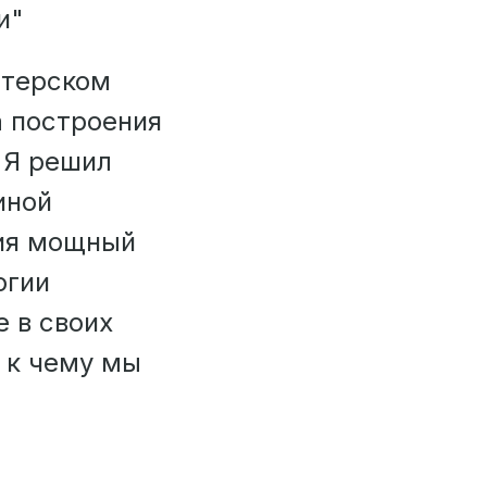
и"
лтерском
а построения
. Я решил
иной
ия мощный
огии
е в своих
 к чему мы
?