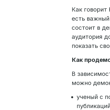
Как говорит 
есть важный
состоит в д
аудитория до
показать св
Как продемо
В зависимос
можно демон
ученый с п
публикаци