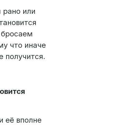
ы рано или
становится
 бросаем
му что иначе
е получится.
овится
и её вполне