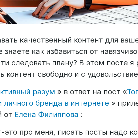
авать качественный контент для ваше
е знаете как избавиться от навязчиво
ти следовать плану? В этом посте я 
ь контент свободно и с удовольстви
ктивный разум
» в ответ на пост «
То
и личного бренда в интернете
» прил
й от
Елена Филиппова
:
-это про меня, писать посты надо к