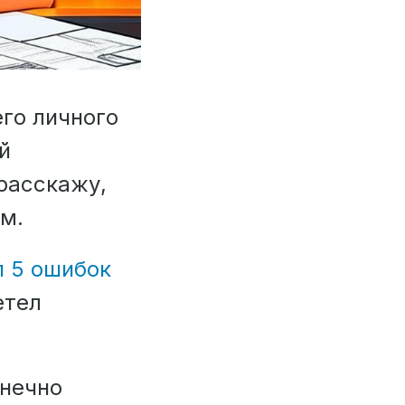
го личного
й
расскажу,
ем.
п 5 ошибок
етел
онечно