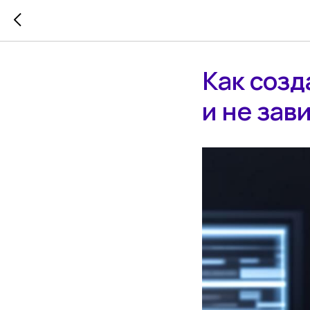
Как созд
и не зав