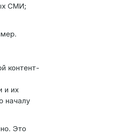
ых СМИ;
имер.
ой контент-
 и их
по началу
жно. Это