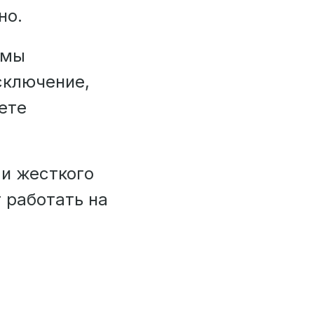
но.
емы
сключение,
ете
 и жесткого
 работать на