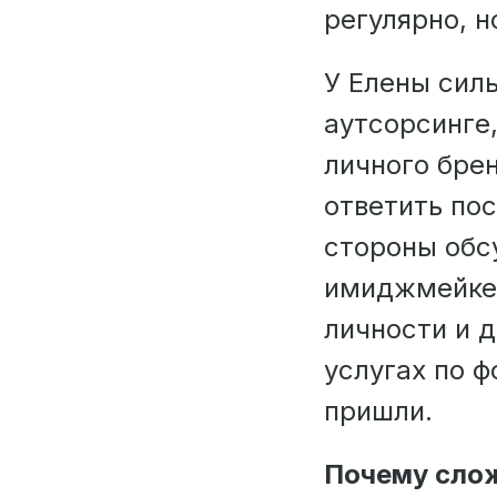
регулярно, н
У Елены сил
аутсорсинге
личного брен
ответить пос
стороны об
имиджмейкер
личности и д
услугах по 
пришли.
Почему слож