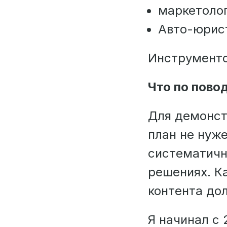
маркетолог
Авто-юрист
Инструментов
Что по пово
Для демонст
план не нуж
систематичн
решениях. Ка
контента до
Я начинал с 