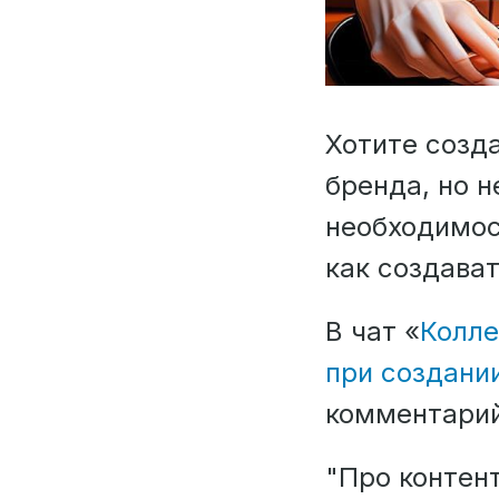
Хотите созд
бренда, но н
необходимос
как создават
В чат «
Колле
при создани
комментари
"Про контент