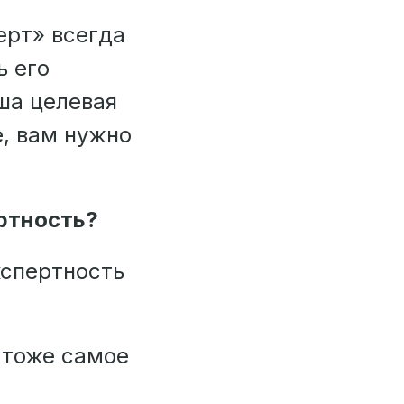
ерт» всегда
ь его
ша целевая
е, вам нужно
ртность?
кспертность
 тоже самое